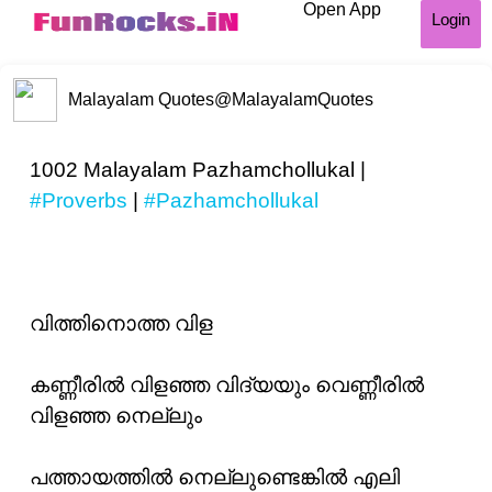
Open App
Login
Malayalam Quotes
@MalayalamQuotes
1002 Malayalam Pazhamchollukal |
#Proverbs
|
#Pazhamchollukal
വിത്തിനൊത്ത വിള
കണ്ണീരിൽ വിളഞ്ഞ വിദ്യയും വെണ്ണീരിൽ
വിളഞ്ഞ നെല്ലും
പത്തായത്തിൽ നെല്ലുണ്ടെങ്കിൽ എലി