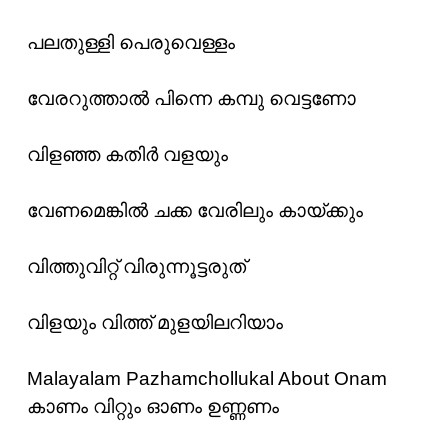
പലതുള്ളി പെരുവെള്ളം
വേരറുത്താൽ പിന്നെ കമ്പു വെട്ടണോ
വിളഞ്ഞ കതിർ വളയും
വേണമെങ്കിൽ ചക്ക വേരിലും കായ്ക്കും
വിത്തുവിറ്റ് വിരുന്നൂട്ടരുത്
വിളയും വിത്ത് മുളയിലറിയാം
Malayalam Pazhamchollukal About Onam
കാണം വിറ്റും ഓണം ഉണ്ണണം