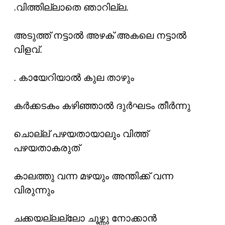
.വിത്തില്ലാതെ ഞാറില്ല.
അടുത്ത് നട്ടാൽ അഴക് അകലെ നട്ടാൽ
വിളവ്.
. കായേറിയാൽ കുല താഴും
കർക്കടകം കഴിഞ്ഞാൽ ദുർഘടം തീർന്നു
ചൊല്ല് പഴയതായാലും വിത്ത്
പഴയതാകരുത്
കാലത്തു വന്ന മഴയും അന്തിക്ക് വന്ന
വിരുന്നും
ചക്കയല്ലല്ലോ ചൂഴ്ന്നു നോക്കാൻ