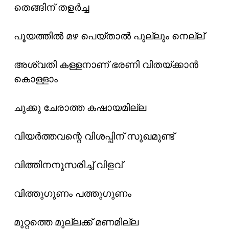
തെങ്ങിന് തളർച്ച
പൂയത്തിൽ മഴ പെയ്താൽ പുല്ലും നെല്ല്
അശ്വതി കള്ളനാണ് ഭരണി വിതയ്ക്കാൻ
കൊള്ളാം
ചുക്കു ചേരാത്ത കഷായമില്ല
വിയർത്തവന്റെ വിശപ്പിന് സുഖമുണ്ട്
വിത്തിനനുസരിച്ച് വിളവ്
വിത്തുഗുണം പത്തുഗുണം
മുറ്റത്തെ മുല്ലക്ക് മണമില്ല